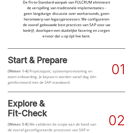
De Fit-to-Standard-aanpak van FULCRUM elimineert
de verspilling van traditionele implementaties -
geen langdurige discussie over workarounds, geen
herontwerp van legacyprocessen. We configureren
de vooraf gebouwde best practices van SAP voor uw
bedrijf, doorlopen een duidelijke fasering en zorgen
ervoor dat u op tijd live bent.
Start & Prepare
0
1
(Weken 1-4)
Projectopzet, systeemprovisioning en
team-onboarding. Je keyusers worden vanaf dag één
geïnformeerd met de SAP-standaard.
Explore &
Fit-Check
0
2
(Weken 5-8)
We valideren de scope aan de hand van
de vooraf geconfigureerde processen van SAP in