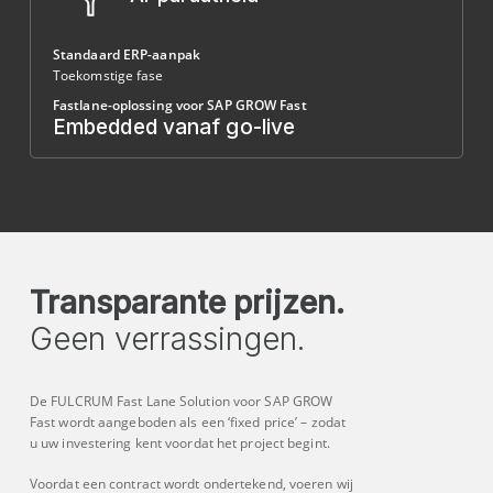
Standaard ERP-aanpak
Toekomstige fase
Fastlane-oplossing voor SAP GROW Fast
Embedded vanaf go-live
Transparante prijzen.
Geen verrassingen.
De FULCRUM Fast Lane Solution voor SAP GROW
Fast wordt aangeboden als een ‘fixed price’ – zodat
u uw investering kent voordat het project begint.
Voordat een contract wordt ondertekend, voeren wij