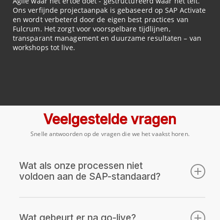
Agile waar het ertoe doet - gestructureerd waar het telt.
Ons verfijnde projectaanpak is gebaseerd op SAP Activate
en wordt verbeterd door de eigen best practices van
Fulcrum. Het zorgt voor voorspelbare tijdlijnen,
transparant management en duurzame resultaten – van
workshops tot live.
Veelgestelde vragen
Snelle antwoorden op de vragen die we het vaakst horen.
Wat als onze processen niet
voldoen aan de SAP-standaard?
Dat is de belangrijkste vraag en de belangrijkste mindset
verandering. De FULCRUM Fast Lane Solution werkt omdat we niet
Wat gebeurt er na go-live?