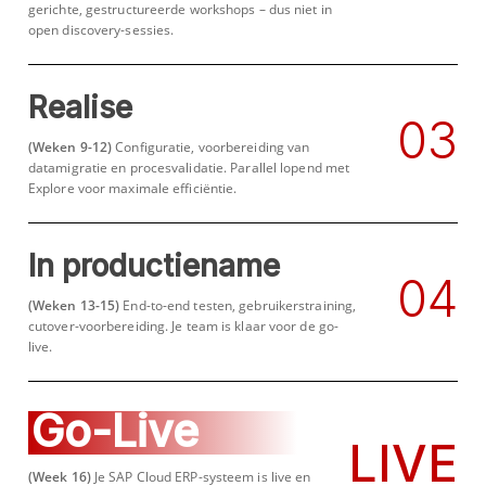
gerichte, gestructureerde workshops – dus niet in
open discovery-sessies.
Realise
0
3
(Weken 9-12)
Configuratie, voorbereiding van
datamigratie en procesvalidatie. Parallel lopend met
Explore voor maximale efficiëntie.
In productiename
0
4
(Weken 13-15)
End-to-end testen, gebruikerstraining,
cutover-voorbereiding. Je team is klaar voor de go-
live.
Go-Live
LIVE
(Week 16)
Je SAP Cloud ERP-systeem is live en