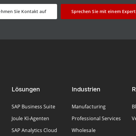
hmen Sie Kontakt auf
Sprechen Sie mit einem Exper
Lösungen
Industrien
R
SAP Business Suite
Manufacturing
B
Joule KI-Agenten
Professional Services
V
SAP Analytics Cloud
Wholesale