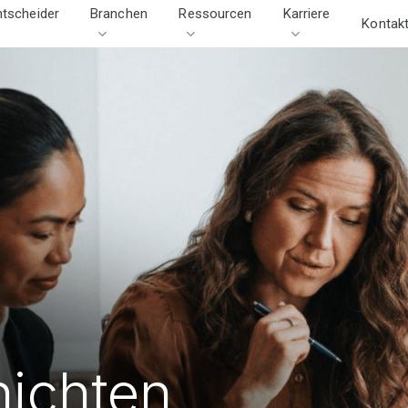
ntscheider
Branchen
Ressourcen
Karriere
Kontak
hichten