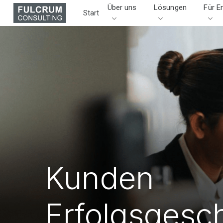
Skip
Über uns
Lösungen
Für E
Start
to
main
content
Kunden
Erfolgsgesc