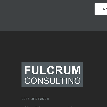
Ne
Lass uns reden